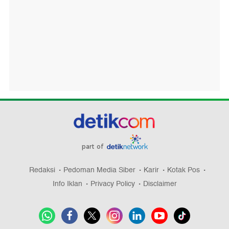
part of
Redaksi
Pedoman Media Siber
Karir
Kotak Pos
Info Iklan
Privacy Policy
Disclaimer