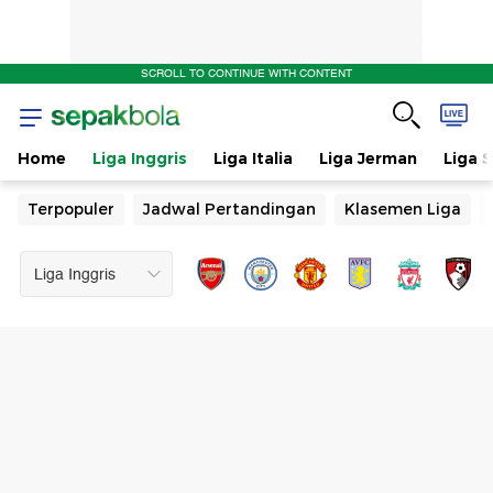
SCROLL TO CONTINUE WITH CONTENT
Home
Liga Inggris
Liga Italia
Liga Jerman
Liga 
Terpopuler
Jadwal Pertandingan
Klasemen Liga