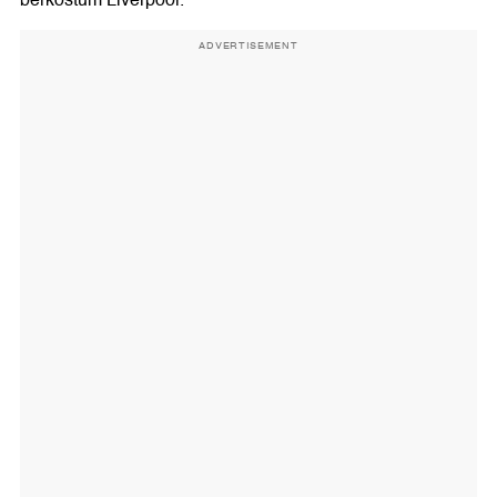
berkostum Liverpool.
ADVERTISEMENT