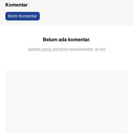
Komentar
Kirim Komentar
Belum ada komentar.
Jadilah yang pertama berkomentar di sini