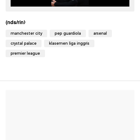
(nds/rin)
manchester city
pep guardiola
arsenal
crystal palace
klasemen liga inggris
premier league