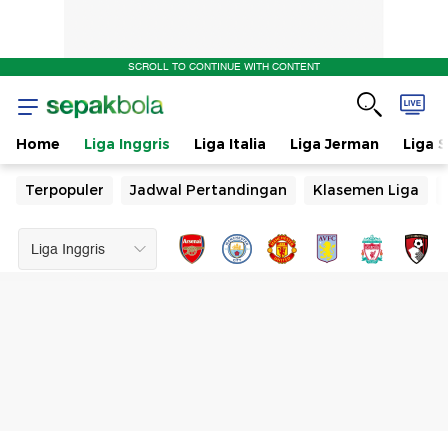
SCROLL TO CONTINUE WITH CONTENT
Home
Liga Inggris
Liga Italia
Liga Jerman
Liga 
Terpopuler
Jadwal Pertandingan
Klasemen Liga