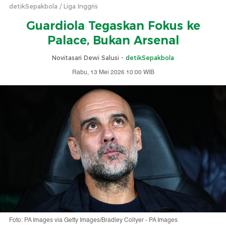
detikSepakbola
Liga Inggris
Guardiola Tegaskan Fokus ke
Palace, Bukan Arsenal
Novitasari Dewi Salusi -
detikSepakbola
Rabu, 13 Mei 2026 10:00 WIB
Foto: PA Images via Getty Images/Bradley Collyer - PA Images