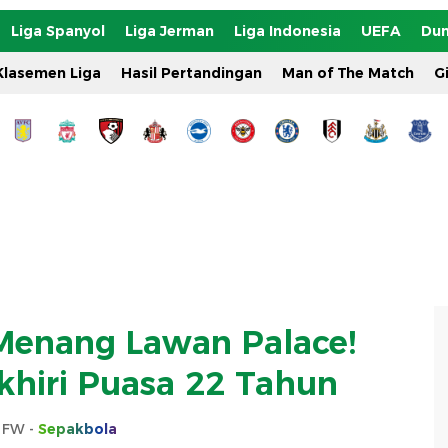
Liga Spanyol
Liga Jerman
Liga Indonesia
UEFA
Dun
Klasemen Liga
Hasil Pertandingan
Man of The Match
G
Menang Lawan Palace!
khiri Puasa 22 Tahun
s FW -
Sepakbola