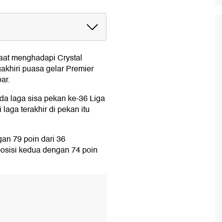
in
aat menghadapi
Crystal
khiri puasa gelar
Premier
stal Palace
ar.
stal Palace
l Palace
a laga sisa pekan ke-36 Liga
 laga terakhir di pekan itu
an 79 poin dari 36
posisi kedua dengan 74 poin