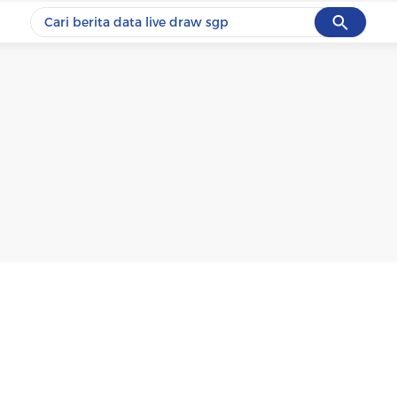
Cancel
Yang sedang ramai dicari
#1
data live draw sgp
#2
piala presiden 2026
#3
prabowo
#4
iran
#5
gempa hari ini
Promoted
Terakhir yang dicari
Loading...