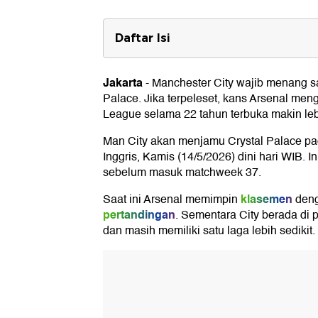
Daftar Isi
Man City Tak Boleh Kehilangan Po
Jakarta
-
Manchester City
wajib menang s
Skenario Juara Liga Inggris
Palace
. Jika terpeleset, kans
Arsenal
menga
Jika Manchester City menang atas Cry
League
selama 22 tahun terbuka makin leb
Jika Manchester City imbang lawan Cry
Jika Manchester City kalah dari Crysta
Man City akan menjamu Crystal Palace pad
Jadwal Sisa Arsenal dan Man City
Inggris, Kamis (14/5/2026) dini hari WIB. Ini
sebelum masuk matchweek 37.
Arsenal
Manchester City
klasemen
Saat ini Arsenal memimpin
deng
Klasemen Liga Inggris
pertandingan
. Sementara City berada di 
dan masih memiliki satu laga lebih sedikit.