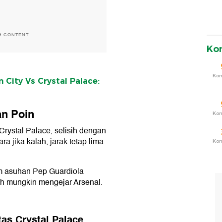
H CONTENT
Ko
Ko
 City Vs Crystal Palace:
an Poin
Ko
rystal Palace, selisih dengan
a jika kalah, jarak tetap lima
Ko
m asuhan Pep Guardiola
ih mungkin mengejar Arsenal.
as Crystal Palace