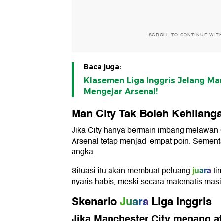
SCROLL TO CONTINUE WIT
Baca juga:
Klasemen Liga Inggris Jelang Man
Mengejar Arsenal!
Man City Tak Boleh Kehilang
Jika City hanya bermain imbang melawan C
Arsenal tetap menjadi empat poin. Sementar
angka.
juara
Situasi itu akan membuat peluang
ti
nyaris habis, meski secara matematis mas
Skenario
Juara
Liga Inggris
Jika Manchester City menang at