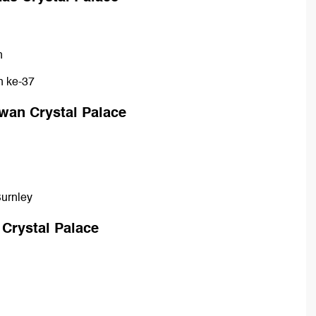
n
n ke-37
wan Crystal Palace
urnley
 Crystal Palace