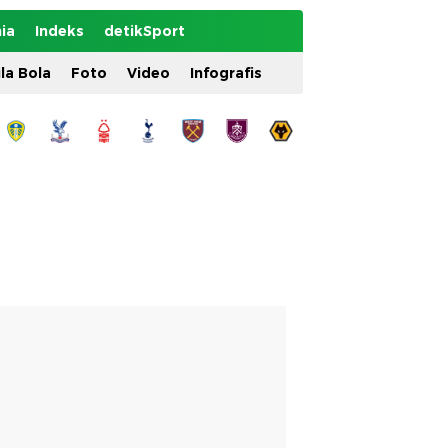
ia
Indeks
detikSport
ila Bola
Foto
Video
Infografis