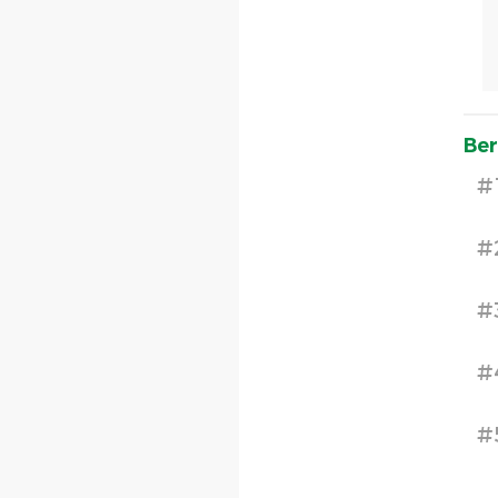
Ber
#
#
#
#
#