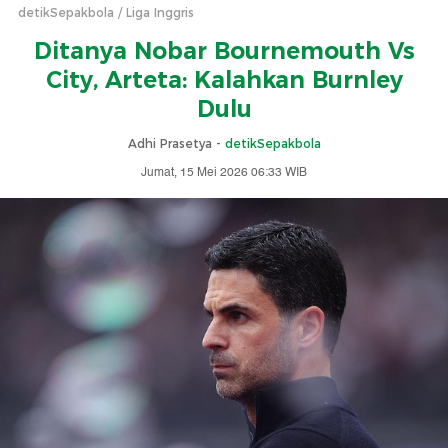
detikSepakbola
Liga Inggris
Ditanya Nobar Bournemouth Vs
City, Arteta: Kalahkan Burnley
Dulu
Adhi Prasetya -
detikSepakbola
Jumat, 15 Mei 2026 06:33 WIB