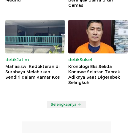
Madrid?
Beranjak Balita Bikin
Gemas
detikJatim
detikSulsel
Mahasiswi Kedokteran di
Kronologi Eks Sekda
Surabaya Melahirkan
Konawe Selatan Tabrak
Sendiri dalam Kamar Kos
Adiknya Saat Digerebek
Selingkuh
Selengkapnya