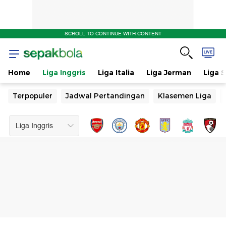
SCROLL TO CONTINUE WITH CONTENT
Home
Liga Inggris
Liga Italia
Liga Jerman
Liga 
Terpopuler
Jadwal Pertandingan
Klasemen Liga