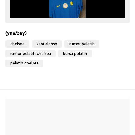
(yna/bay)
chelsea
xabi alonso
rumor pelatih
rumor pelatih chelsea
bursa pelatih
pelatih chelsea