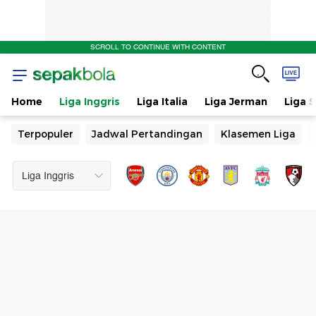
SCROLL TO CONTINUE WITH CONTENT
Home
Liga Inggris
Liga Italia
Liga Jerman
Liga 
Terpopuler
Jadwal Pertandingan
Klasemen Liga