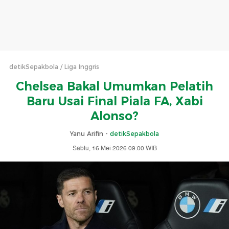
detikSepakbola
Liga Inggris
Chelsea Bakal Umumkan Pelatih
Baru Usai Final Piala FA, Xabi
Alonso?
Yanu Arifin -
detikSepakbola
Sabtu, 16 Mei 2026 09:00 WIB