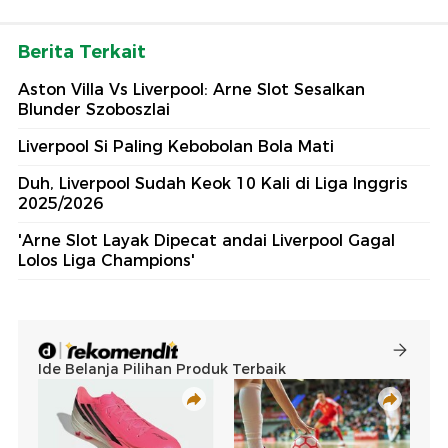
Berita Terkait
Aston Villa Vs Liverpool: Arne Slot Sesalkan
Blunder Szoboszlai
Liverpool Si Paling Kebobolan Bola Mati
Duh, Liverpool Sudah Keok 10 Kali di Liga Inggris
2025/2026
'Arne Slot Layak Dipecat andai Liverpool Gagal
Lolos Liga Champions'