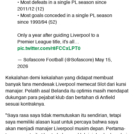
• Most defeats in a single PL season since
2011/12 (12)
• Most goals conceded in a single PL season
since 1993/94 (52)
Only a year after guiding Liverpool to a
Premier League title, it's all…
pic.twitter.com/r8FCCxLPT0
— Sofascore Football (@Sofascore)
May 15,
2026
Kekalahan demi kekalahan yang didapat membuat
banyak fans mendesak Liverpool memecat Slot dari kursi
manajer. Pelatih asal Belanda itu optimis masih mendapat
dukungan para pejabat klub dan bertahan di Anfield
sesuai kontraknya.
"Saya rasa saya tidak memutuskan itu sendirian, tetapi
saya memiliki alasan kuat untuk percaya bahwa saya
akan menjadi manajer Liverpool musim depan. Pertama-