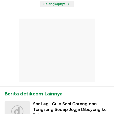
Selengkapnya
Berita detikcom Lainnya
Sar Legi: Gule Sapi Goreng dan
Tongseng Sedap Jogja Diboyong ke