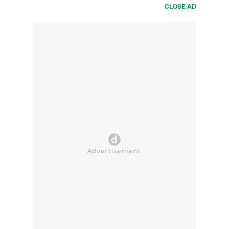
CLOSE AD