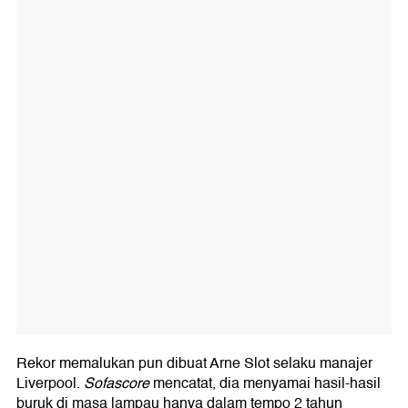
Rekor memalukan pun dibuat Arne Slot selaku manajer
Liverpool.
Sofascore
mencatat, dia menyamai hasil-hasil
buruk di masa lampau hanya dalam tempo 2 tahun