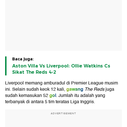
Baca juga:
Aston Villa Vs Liverpool: Ollie Watkins Cs
Sikat The Reds 4-2
Liverpool memang amburadul di Premier League musim
gawang
ini. Selain sudah keok 12 kali,
The Reds
juga
gol
sudah kemasukan 52
. Jumlah itu adalah yang
terbanyak di antara 5 tim teratas Liga Inggris.
ADVERTISEMENT