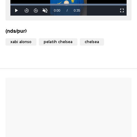
(nds/pur)
xabi alonso
pelatih chelsea
chelsea