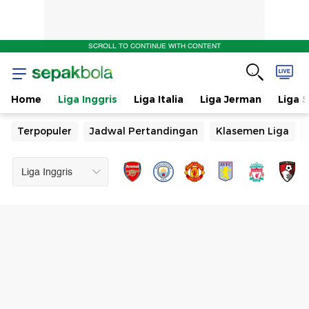
SCROLL TO CONTINUE WITH CONTENT
Home
Liga Inggris
Liga Italia
Liga Jerman
Liga 
Terpopuler
Jadwal Pertandingan
Klasemen Liga