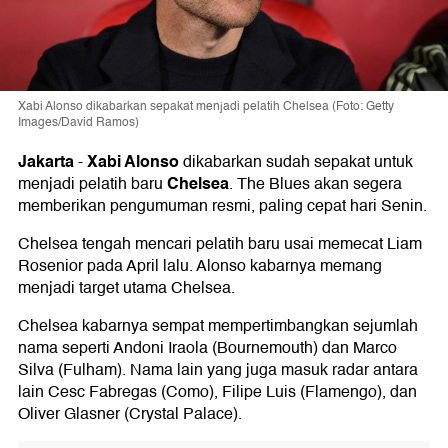
Xabi Alonso dikabarkan sepakat menjadi pelatih Chelsea (Foto: Getty
Images/David Ramos)
Jakarta
Xabi Alonso
-
dikabarkan sudah sepakat untuk
Chelsea
menjadi pelatih baru
. The Blues akan segera
memberikan pengumuman resmi, paling cepat hari Senin.
Chelsea tengah mencari pelatih baru usai memecat Liam
Rosenior pada April lalu. Alonso kabarnya memang
menjadi target utama Chelsea.
Chelsea kabarnya sempat mempertimbangkan sejumlah
nama seperti Andoni Iraola (Bournemouth) dan Marco
Silva (Fulham). Nama lain yang juga masuk radar antara
lain Cesc Fabregas (Como), Filipe Luis (Flamengo), dan
Oliver Glasner (Crystal Palace).