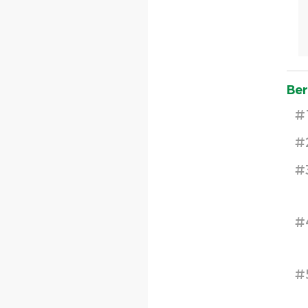
Ber
#
#
#
#
#