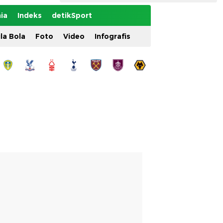
ia
Indeks
detikSport
ila Bola
Foto
Video
Infografis