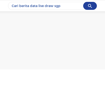
Cancel
Yang sedang ramai dicari
#1
ketik
#2
bromo
#3
streaming motogp
#4
prabowo
#5
data live draw sgp
Promoted
Terakhir yang dicari
Loading...