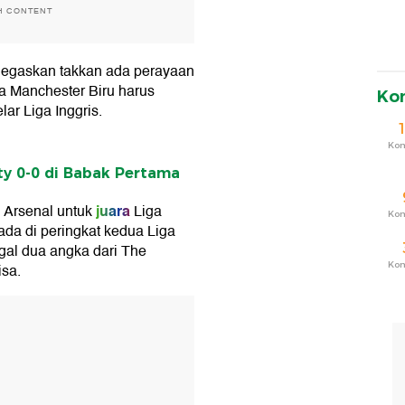
H CONTENT
enegaskan takkan ada perayaan
ena Manchester Biru harus
Ko
ar Liga Inggris.
Ko
ity 0-0 di Babak Pertama
juara
 Arsenal untuk
Liga
Ko
rada di peringkat kedua Liga
ggal dua angka dari The
Ko
isa.
T