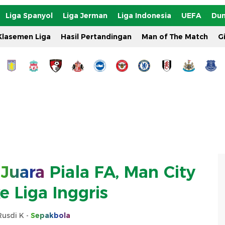
Liga Spanyol
Liga Jerman
Liga Indonesia
UEFA
Dun
Klasemen Liga
Hasil Pertandingan
Man of The Match
G
Juara
Piala FA, Man City
e Liga Inggris
Rusdi K -
Sepakbola