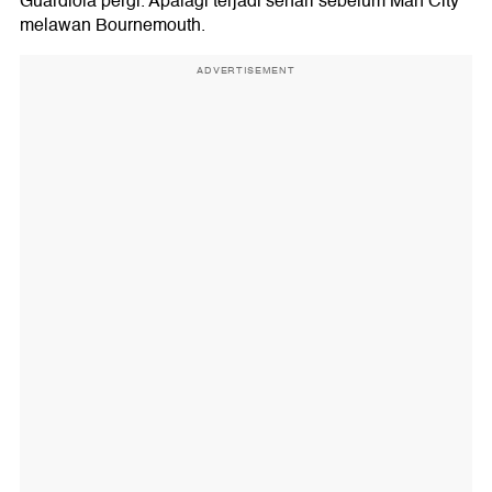
Guardiola pergi. Apalagi terjadi sehari sebelum Man City
melawan Bournemouth.
ADVERTISEMENT