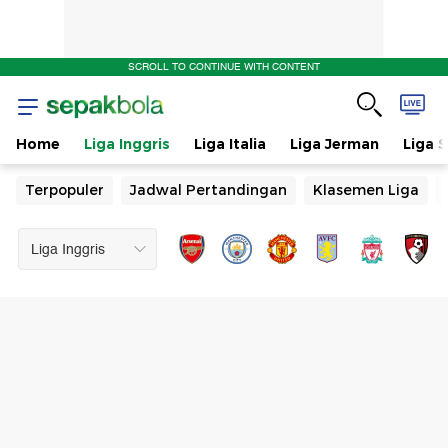
SCROLL TO CONTINUE WITH CONTENT
Home
Liga Inggris
Liga Italia
Liga Jerman
Liga 
Terpopuler
Jadwal Pertandingan
Klasemen Liga