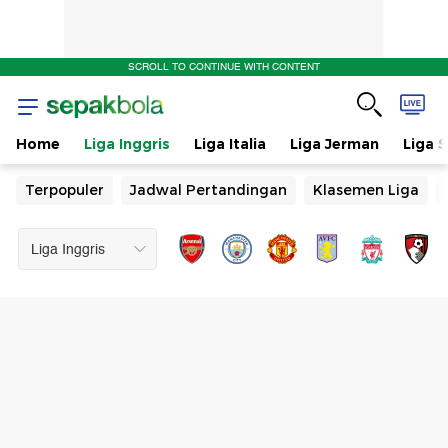
SCROLL TO CONTINUE WITH CONTENT
Home
Liga Inggris
Liga Italia
Liga Jerman
Liga 
Terpopuler
Jadwal Pertandingan
Klasemen Liga