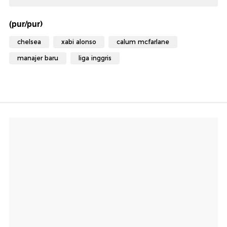
(pur/pur)
chelsea
xabi alonso
calum mcfarlane
manajer baru
liga inggris