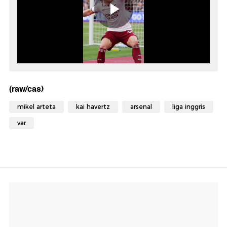
(raw/cas)
mikel arteta
kai havertz
arsenal
liga inggris
var