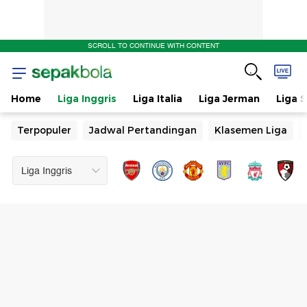
SCROLL TO CONTINUE WITH CONTENT
Home
Liga Inggris
Liga Italia
Liga Jerman
Liga 
Terpopuler
Jadwal Pertandingan
Klasemen Liga