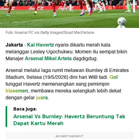
Foto: Arsenal FC via Getty Images/Stuart MacFarlane
Jakarta
Kai Havertz
-
nyaris dikartu merah kala
melanggar Lesley Ugochukwu. Momen itu sempat bikin
Arsenal
Mikel Arteta
Manajer
dagdigdug.
Arsenal melalui laga rumit melawan Burnley di Emirates
Gol
Stadium, Selasa (19/5/2026) dini hari WIB tadi.
tunggal Havertz memenangkan sang pemimpin
klasemen
, membawa mereka selangkah lebih dekat
juara
dengan gelar
.
Baca juga:
Arsenal Vs Burnley: Havertz Beruntung Tak
Dapat Kartu Merah
ADVERTISEMENT