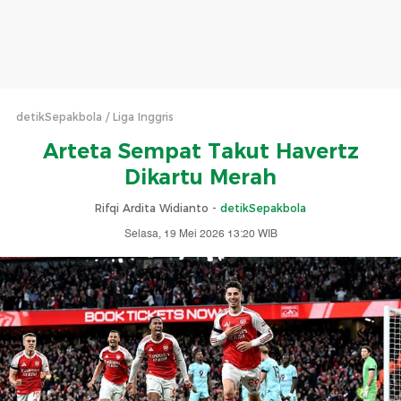
detikSepakbola
Liga Inggris
Arteta Sempat Takut Havertz
Dikartu Merah
Rifqi Ardita Widianto -
detikSepakbola
Selasa, 19 Mei 2026 13:20 WIB