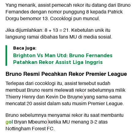
Yang menarik, assist pemecah rekor itu datang dari Bruno
Fernandes dengan nomor punggung 8 kepada Patrick
Dorgu bernomor 13. Cocoklogi pun muncul.
Jika dijumlahkan: 8 + 13 = 21. Kebetulan unik itu
langsung ramai dibahas fans MU di media sosial.
Baca juga:
Brighton Vs Man Utd: Bruno Fernandes
Patahkan Rekor Assist Liga Inggris
Bruno Resmi Pecahkan Rekor Premier League
Terlepas dari cocoklogi itu, assist tersebut sudah
membuat Bruno resmi melewati rekor sebelumnya milik
Thierry Henry dan Kevin De Bruyne
yang sama-sama
mencatat 20 assist dalam satu musim Premier League.
Bruno sebelumnya menyamai rekor itu saat membantu
gol
Bryan Mbeumo
ketika MU menang 3-2 atas
Nottingham Forest FC
.