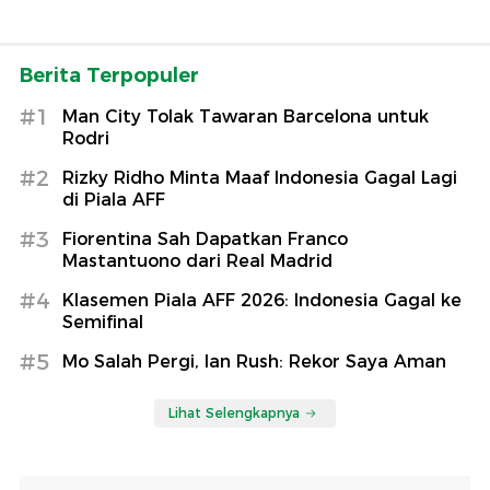
Berita Terpopuler
#1
Man City Tolak Tawaran Barcelona untuk
Rodri
#2
Rizky Ridho Minta Maaf Indonesia Gagal Lagi
di Piala AFF
#3
Fiorentina Sah Dapatkan Franco
Mastantuono dari Real Madrid
#4
Klasemen Piala AFF 2026: Indonesia Gagal ke
Semifinal
#5
Mo Salah Pergi, Ian Rush: Rekor Saya Aman
Lihat Selengkapnya