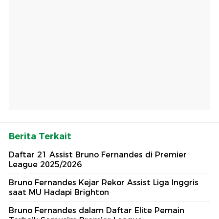
Berita Terkait
Daftar 21 Assist Bruno Fernandes di Premier
League 2025/2026
Bruno Fernandes Kejar Rekor Assist Liga Inggris
saat MU Hadapi Brighton
Bruno Fernandes dalam Daftar Elite Pemain