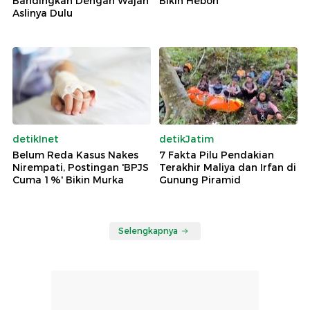
Bandingkan Dengan Wajah
Bikin Heboh
Aslinya Dulu
detikInet
detikJatim
Belum Reda Kasus Nakes
7 Fakta Pilu Pendakian
Nirempati, Postingan 'BPJS
Terakhir Maliya dan Irfan di
Cuma 1%' Bikin Murka
Gunung Piramid
Selengkapnya