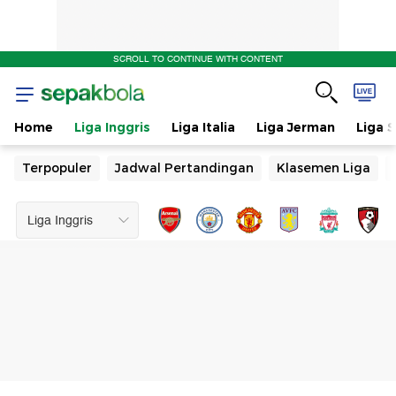
SCROLL TO CONTINUE WITH CONTENT
Home
Liga Inggris
Liga Italia
Liga Jerman
Liga 
Terpopuler
Jadwal Pertandingan
Klasemen Liga