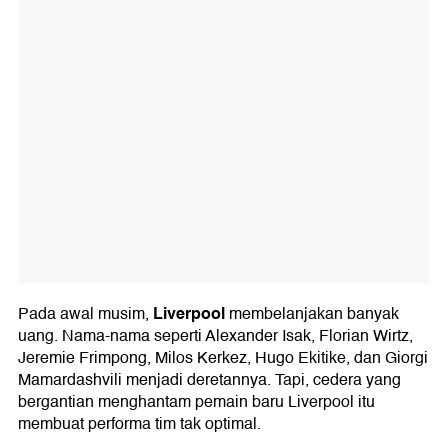
Liverpool
Pada awal musim,
membelanjakan banyak
uang. Nama-nama seperti Alexander Isak, Florian Wirtz,
Jeremie Frimpong, Milos Kerkez, Hugo Ekitike, dan Giorgi
Mamardashvili menjadi deretannya. Tapi, cedera yang
bergantian menghantam pemain baru Liverpool itu
membuat performa tim tak optimal.