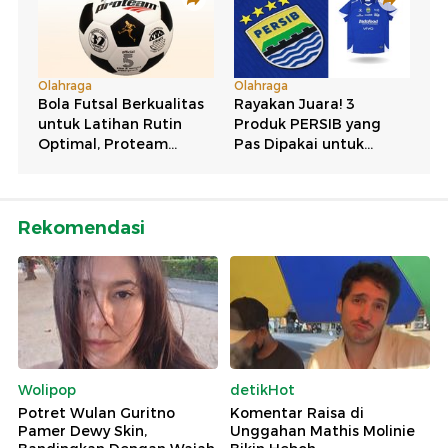
Rekomendasi
Wolipop
detikHot
Potret Wulan Guritno
Komentar Raisa di
Pamer Dewy Skin,
Unggahan Mathis Molinie