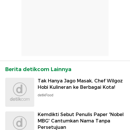
Berita detikcom Lainnya
Tak Hanya Jago Masak, Chef Wilgoz
Hobi Kulineran ke Berbagai Kota!
detikFood
Kemdikti Sebut Penulis Paper 'Nobel
MBG' Cantumkan Nama Tanpa
Persetujuan