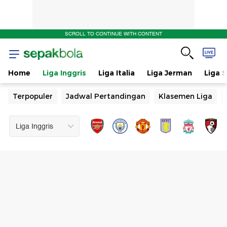
SCROLL TO CONTINUE WITH CONTENT
Home
Liga Inggris
Liga Italia
Liga Jerman
Liga 
Terpopuler
Jadwal Pertandingan
Klasemen Liga