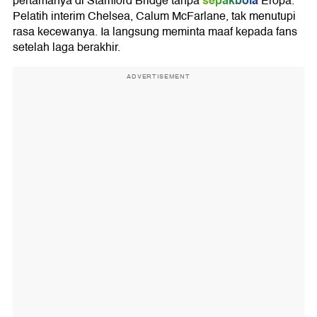
sepakbola
pertamanya di Stamford Bridge tanpa
Eropa.
Pelatih interim Chelsea,
Calum McFarlane
, tak menutupi
rasa kecewanya. Ia langsung meminta maaf kepada fans
setelah laga berakhir.
ADVERTISEMENT