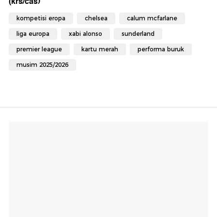
(krs/cas)
kompetisi eropa
chelsea
calum mcfarlane
liga europa
xabi alonso
sunderland
premier league
kartu merah
performa buruk
musim 2025/2026