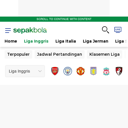
SCROLL TO CONTINUE WITH CONTENT
Home
Liga Inggris
Liga Italia
Liga Jerman
Liga 
Terpopuler
Jadwal Pertandingan
Klasemen Liga