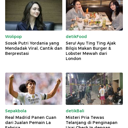
Wolipop
detikFood
Sosok Putri Yordania yang
Seru! Ayu Ting Ting Ajak
Mendadak Viral, Cantik dan
Bilqis Makan Burger &
Berprestasi
Lobster Mewah dari
London
Sepakbola
detikBali
Real Madrid Panen Cuan
Misteri Pria Tewas
dari Jualan Pemain La
Telanjang di Penginapan
Fabrica
Usai Check In dengan