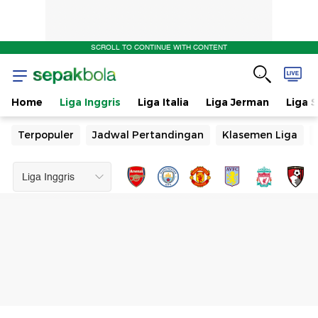
SCROLL TO CONTINUE WITH CONTENT
Home
Liga Inggris
Liga Italia
Liga Jerman
Liga 
Terpopuler
Jadwal Pertandingan
Klasemen Liga