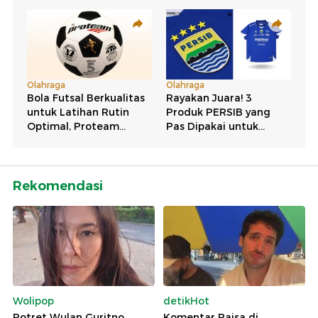
Rekomendasi
Wolipop
detikHot
Potret Wulan Guritno
Komentar Raisa di