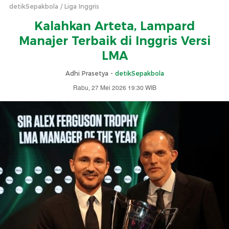
detikSepakbola
Liga Inggris
Kalahkan Arteta, Lampard
Manajer Terbaik di Inggris Versi
LMA
Adhi Prasetya -
detikSepakbola
Rabu, 27 Mei 2026 19:30 WIB