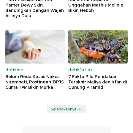
Pamer Dewy Skin,
Unggahan Mathis Molinie
Bandingkan Dengan Wajah
Bikin Heboh
Aslinya Dulu
detikInet
detikJatim
Belum Reda Kasus Nakes
7 Fakta Pilu Pendakian
Nirempati, Postingan 'BPJS
Terakhir Maliya dan Irfan di
Cuma 1%' Bikin Murka
Gunung Piramid
Selengkapnya