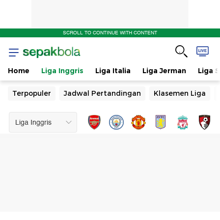
SCROLL TO CONTINUE WITH CONTENT
Home
Liga Inggris
Liga Italia
Liga Jerman
Liga 
Terpopuler
Jadwal Pertandingan
Klasemen Liga