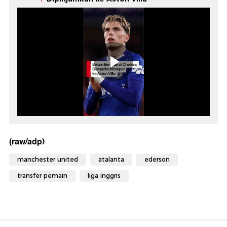
(raw/adp)
manchester united
atalanta
ederson
transfer pemain
liga inggris