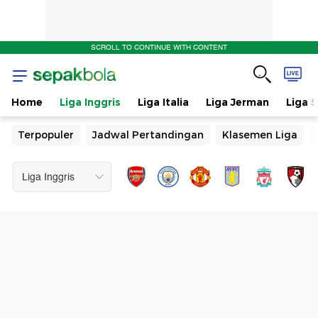
SCROLL TO CONTINUE WITH CONTENT
Home
Liga Inggris
Liga Italia
Liga Jerman
Liga 
Terpopuler
Jadwal Pertandingan
Klasemen Liga