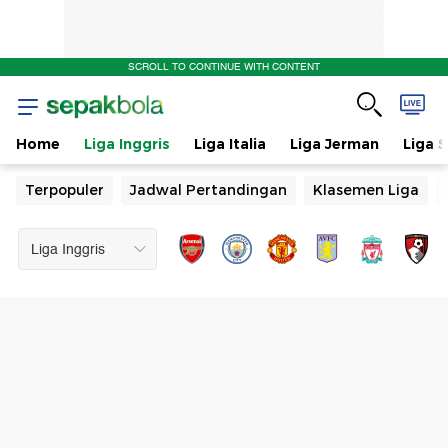
SCROLL TO CONTINUE WITH CONTENT
Home
Liga Inggris
Liga Italia
Liga Jerman
Liga 
Terpopuler
Jadwal Pertandingan
Klasemen Liga