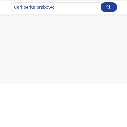
Cancel
Yang sedang ramai dicari
#1
data live draw sgp
#2
kebakaran
#3
prabowo
#4
iran
#5
gempa hari ini
Promoted
Terakhir yang dicari
Loading...