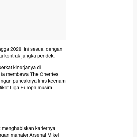
ingga 2028. Ini sesuai dengan
ai kontrak jangka pendek.
berkat kinerjanya di
. Ia membawa The Cherries
 dengan puncaknya finis keenam
 tiket Liga Europa musim
k menghabiskan kariernya
engan manajer Arsenal Mikel