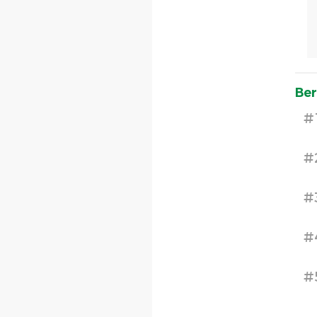
Ber
#
#
#
#
#