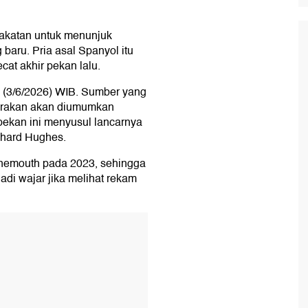
akatan untuk menunjuk
 baru. Pria asal Spanyol itu
cat akhir pekan lalu.
 (3/6/2026) WIB. Sumber yang
rkirakan akan diumumkan
 pekan ini menyusul lancarnya
chard Hughes.
rnemouth pada 2023, sehingga
adi wajar jika melihat rekam