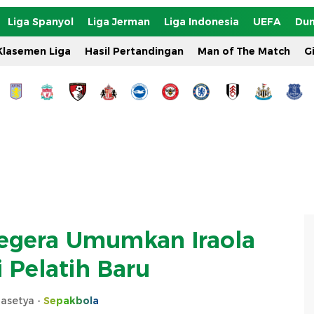
Liga Spanyol
Liga Jerman
Liga Indonesia
UEFA
Dun
Klasemen Liga
Hasil Pertandingan
Man of The Match
G
 Segera Umumkan Iraola
 Pelatih Baru
rasetya -
Sepakbola