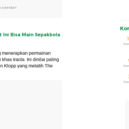
H CONTENT
Ko
 Ini Bisa Main Sepakbola
Ko
ng menerapkan permainan
khas Iraola. Ini dinilai paling
n Klopp yang melatih The
Ko
Ko
T