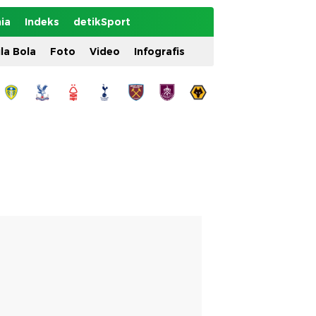
ia
Indeks
detikSport
ila Bola
Foto
Video
Infografis