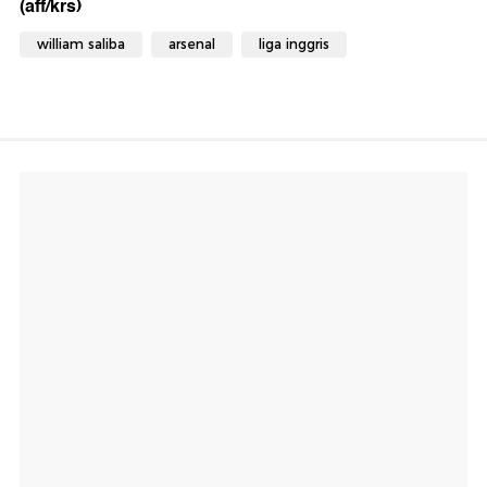
(aff/krs)
william saliba
arsenal
liga inggris