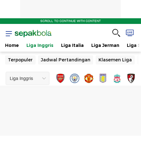
SCROLL TO CONTINUE WITH CONTENT
Home
Liga Inggris
Liga Italia
Liga Jerman
Liga 
Terpopuler
Jadwal Pertandingan
Klasemen Liga