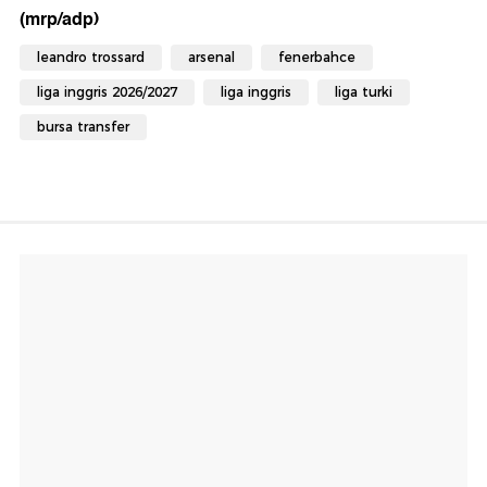
(mrp/adp)
leandro trossard
arsenal
fenerbahce
liga inggris 2026/2027
liga inggris
liga turki
bursa transfer