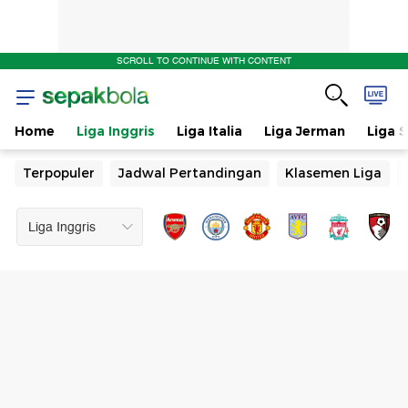
SCROLL TO CONTINUE WITH CONTENT
Home
Liga Inggris
Liga Italia
Liga Jerman
Liga 
Terpopuler
Jadwal Pertandingan
Klasemen Liga