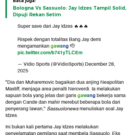
Baca juga:
Bologna Vs Sassuolo: Jay Idzes Tampil Solid,
Dipuji Rekan Setim
Super save dari Jay Idzes 🔥🔥🔥
Rispek dengan totalitas Bang Jay demi
gawang
mengamankan
🫡
pic.twitter.com/b741yTLCEm
— Vidio Sports (@VidioSports)
December 28,
2025
"Dia dan Muharemovic bagaikan dua anjing Neapolitan
Mastiff, menjaga area penalti Neroverdi. Ia melakukan
gawang
sapuan bola yang jelas dari garis
bekerja sama
dengan Cande dan mahir merebut beberapa bola dari
penyerang lawan,"
Sassuolonews
menuliskan soal Jay
Idzes.
Ini bukan kali pertama Jay Idzes melakukan
penyelamatan gemilang saat membela Sassuolo. Eks