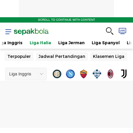
SCROLL TO CONTINUE WITH CONTENT
iga Inggris
Liga Italia
Liga Jerman
Liga Spanyol
Li
Terpopuler
Jadwal Pertandingan
Klasemen Liga