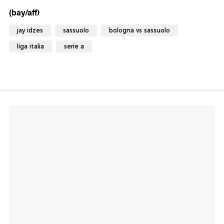
(bay/aff)
jay idzes
sassuolo
bologna vs sassuolo
liga italia
serie a