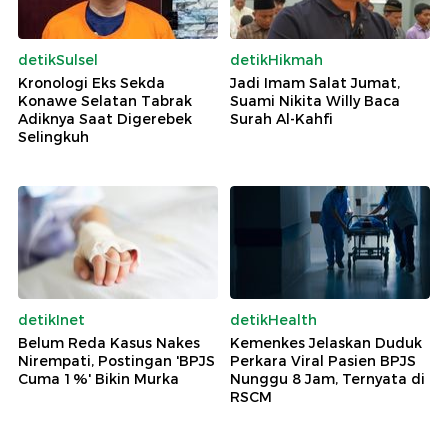
detikSulsel
detikHikmah
Kronologi Eks Sekda
Jadi Imam Salat Jumat,
Konawe Selatan Tabrak
Suami Nikita Willy Baca
Adiknya Saat Digerebek
Surah Al-Kahfi
Selingkuh
detikInet
detikHealth
Belum Reda Kasus Nakes
Kemenkes Jelaskan Duduk
Nirempati, Postingan 'BPJS
Perkara Viral Pasien BPJS
Cuma 1%' Bikin Murka
Nunggu 8 Jam, Ternyata di
RSCM