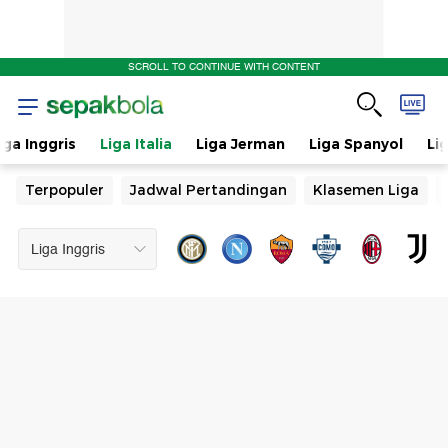
SCROLL TO CONTINUE WITH CONTENT
iga Inggris
Liga Italia
Liga Jerman
Liga Spanyol
Li
Terpopuler
Jadwal Pertandingan
Klasemen Liga