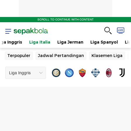
SCROLL TO CONTINUE WITH CONTENT
iga Inggris
Liga Italia
Liga Jerman
Liga Spanyol
Li
Terpopuler
Jadwal Pertandingan
Klasemen Liga