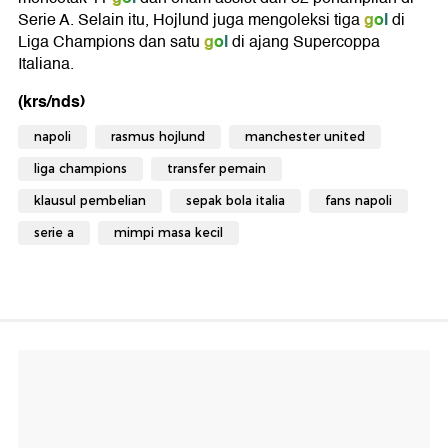
gol
Serie A. Selain itu, Hojlund juga mengoleksi tiga
di
gol
Liga Champions dan satu
di ajang Supercoppa
Italiana.
(krs/nds)
napoli
rasmus hojlund
manchester united
liga champions
transfer pemain
klausul pembelian
sepak bola italia
fans napoli
serie a
mimpi masa kecil