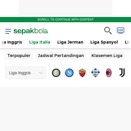
SCROLL TO CONTINUE WITH CONTENT
iga Inggris
Liga Italia
Liga Jerman
Liga Spanyol
Li
Terpopuler
Jadwal Pertandingan
Klasemen Liga