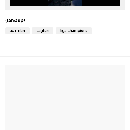
(ran/adp)
ac milan
cagliari
liga champions