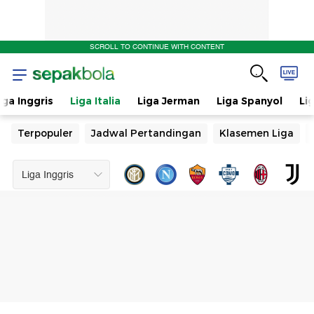
SCROLL TO CONTINUE WITH CONTENT
iga Inggris
Liga Italia
Liga Jerman
Liga Spanyol
Li
Terpopuler
Jadwal Pertandingan
Klasemen Liga