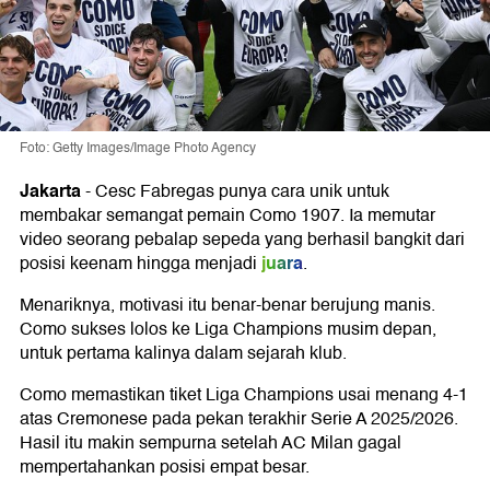
Foto: Getty Images/Image Photo Agency
Jakarta
-
Cesc Fabregas
punya cara unik untuk
membakar semangat pemain
Como 1907
. Ia memutar
video seorang pebalap sepeda yang berhasil bangkit dari
juara
posisi keenam hingga menjadi
.
Menariknya, motivasi itu benar-benar berujung manis.
Como sukses lolos ke Liga
Champions musim depan,
untuk pertama kalinya dalam sejarah klub.
Como memastikan tiket Liga Champions usai menang 4-1
atas
Cremonese
pada pekan terakhir
Serie A
2025/2026.
Hasil itu makin sempurna setelah AC Milan gagal
mempertahankan posisi empat besar.