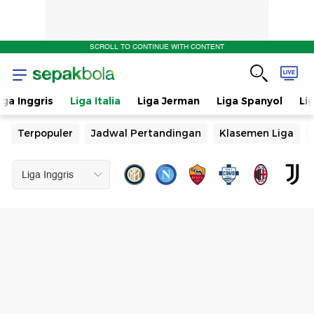
SCROLL TO CONTINUE WITH CONTENT
iga Inggris
Liga Italia
Liga Jerman
Liga Spanyol
Li
Terpopuler
Jadwal Pertandingan
Klasemen Liga