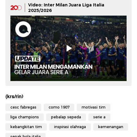
Video: Inter Milan Juara Liga Italia
2025/2026
(krs/rin)
cesc fabregas
como 1907
motivasi tim
liga champions
pebalap sepeda
serie a
kebangkitan tim
inspirasi olahraga
kemenangan
sepak bola italia