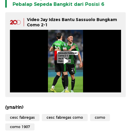
Pebalap Sepeda Bangkit dari Posisi 6
Video Jay Idzes Bantu Sassuolo Bungkam
Como 2-1
(yna/rin)
cesc fabregas
cesc fabregas como
como
como 1907