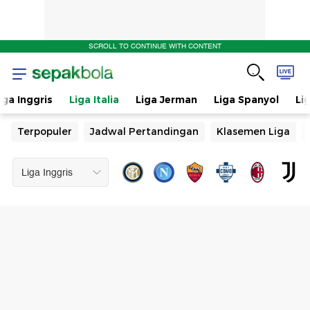
SCROLL TO CONTINUE WITH CONTENT
iga Inggris
Liga Italia
Liga Jerman
Liga Spanyol
Li
Terpopuler
Jadwal Pertandingan
Klasemen Liga