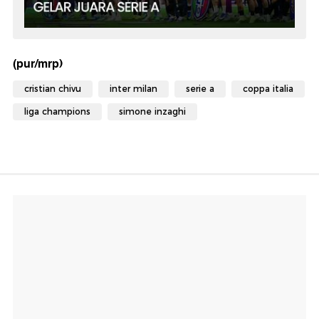
(pur/mrp)
cristian chivu
inter milan
serie a
coppa italia
liga champions
simone inzaghi