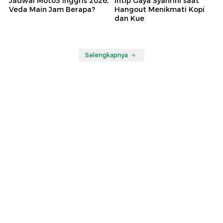
Jadwal Moto3 Inggris 2026,
Intip Gaya Syahrini saat
Veda Main Jam Berapa?
Hangout Menikmati Kopi
dan Kue
Selengkapnya