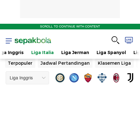
SCROLL TO CONTINUE WITH CONTENT
iga Inggris
Liga Italia
Liga Jerman
Liga Spanyol
Li
Terpopuler
Jadwal Pertandingan
Klasemen Liga