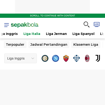
SCROLL TO CONTINUE WITH CONTENT
iga Inggris
Liga Italia
Liga Jerman
Liga Spanyol
Li
Terpopuler
Jadwal Pertandingan
Klasemen Liga