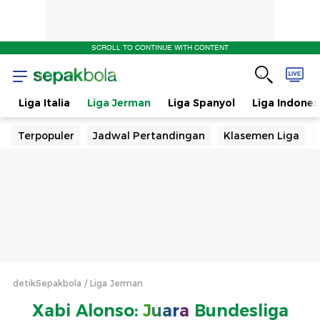
SCROLL TO CONTINUE WITH CONTENT
s
Liga Italia
Liga Jerman
Liga Spanyol
Liga Indones
Terpopuler
Jadwal Pertandingan
Klasemen Liga
detikSepakbola
Liga Jerman
Xabi Alonso:
Juara
Bundesliga