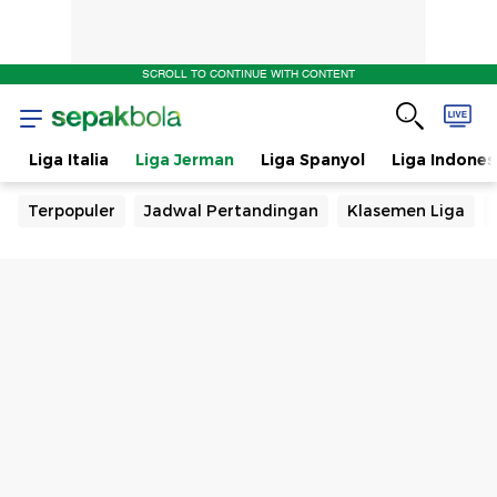
SCROLL TO CONTINUE WITH CONTENT
s
Liga Italia
Liga Jerman
Liga Spanyol
Liga Indones
Terpopuler
Jadwal Pertandingan
Klasemen Liga