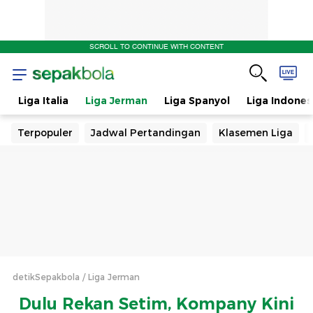
SCROLL TO CONTINUE WITH CONTENT
s
Liga Italia
Liga Jerman
Liga Spanyol
Liga Indones
Terpopuler
Jadwal Pertandingan
Klasemen Liga
detikSepakbola
Liga Jerman
Dulu Rekan Setim, Kompany Kini