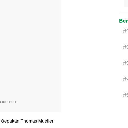
Ber
#
#
#
#
#
H CONTENT
4. Sepakan Thomas Mueller