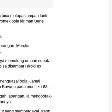
Ia bisa melepas umpan tarik
yontek bola kiriman Sane
.
serangan. Mereka
.
gnya memotong umpan sepak
bisa disambar Hiroki Ito
menguasai bola. Jamal
e Bavaria pada menit ke-83.
engah lapangan. Ia mengobrak-
kannya.
ukur yang memperdayai Trapp.