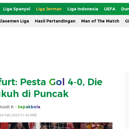
Liga Spanyol
Liga Jerman
Liga Indonesia
UEFA
Dun
Klasemen Liga
Hasil Pertandingan
Man of The Match
G
urt: Pesta
Gol
4-0, Die
kuh di Puncak
Rusdi K -
Sepakbola
 24 Feb 2025 01:43 WIB