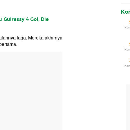
Ko
 Guirassy 4 Gol, Die
Ko
alannya laga. Mereka akhirnya
pertama.
Ko
T
Ko