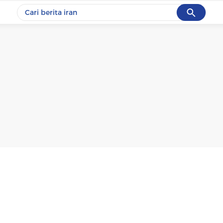
Cancel
Yang sedang ramai dicari
#1
data live draw sgp
#2
piala presiden 2026
#3
prabowo
#4
iran
#5
gempa hari ini
Promoted
Terakhir yang dicari
Loading...