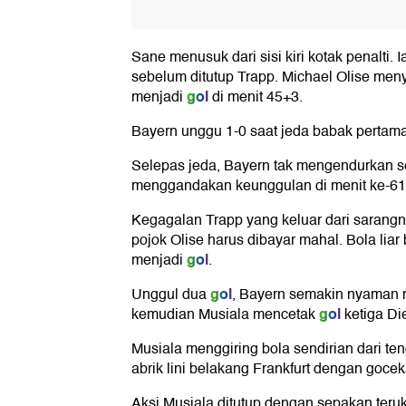
Sane menusuk dari sisi kiri kotak penalti. 
sebelum ditutup Trapp. Michael Olise men
gol
menjadi
di menit 45+3.
Bayern unggu 1-0 saat jeda babak pertama
Selepas jeda, Bayern tak mengendurkan 
menggandakan keunggulan di menit ke-61
Kegagalan Trapp yang keluar dari saran
pojok Olise harus dibayar mahal. Bola liar 
gol
menjadi
.
gol
Unggul dua
, Bayern semakin nyaman 
gol
kemudian Musiala mencetak
ketiga Di
Musiala menggiring bola sendirian dari t
abrik lini belakang Frankfurt dengan goce
Aksi Musiala ditutup dengan sepakan ter