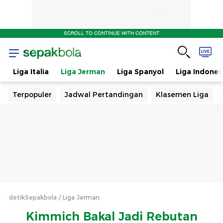
SCROLL TO CONTINUE WITH CONTENT
s
Liga Italia
Liga Jerman
Liga Spanyol
Liga Indones
Terpopuler
Jadwal Pertandingan
Klasemen Liga
detikSepakbola
Liga Jerman
Kimmich Bakal Jadi Rebutan