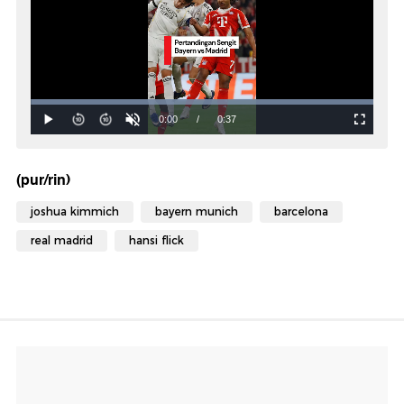
(pur/rin)
joshua kimmich
bayern munich
barcelona
real madrid
hansi flick