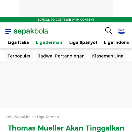
SCROLL TO CONTINUE WITH CONTENT
s
Liga Italia
Liga Jerman
Liga Spanyol
Liga Indones
Terpopuler
Jadwal Pertandingan
Klasemen Liga
detikSepakbola
Liga Jerman
Thomas Mueller Akan Tinggalkan