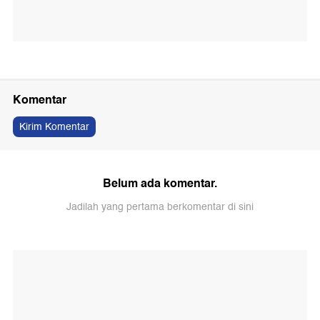
Komentar
Kirim Komentar
Belum ada komentar.
Jadilah yang pertama berkomentar di sini