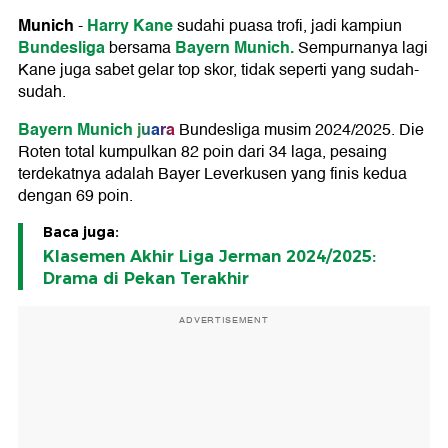
Munich
Harry Kane
-
sudahi puasa trofi, jadi kampiun
Bundesliga
Bayern Munich.
bersama
Sempurnanya lagi
Kane juga sabet gelar top skor, tidak seperti yang sudah-
sudah.
Bayern Munich
juara
Bundesliga musim 2024/2025. Die
Roten total kumpulkan 82 poin dari 34 laga, pesaing
terdekatnya adalah Bayer Leverkusen yang finis kedua
dengan 69 poin.
Baca juga:
Klasemen Akhir Liga Jerman 2024/2025:
Drama di Pekan Terakhir
ADVERTISEMENT