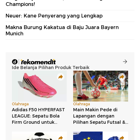
Champions!
Neuer: Kane Penyerang yang Lengkap
Makna Burung Kakatua di Baju Juara Bayern
Munich