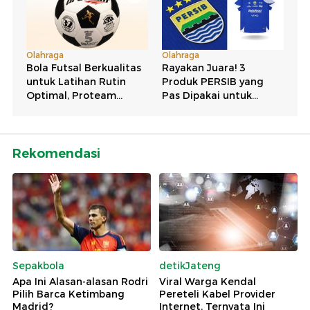
Rekomendasi
Sepakbola
detikJateng
Apa Ini Alasan-alasan Rodri
Viral Warga Kendal
Pilih Barca Ketimbang
Pereteli Kabel Provider
Madrid?
Internet, Ternyata Ini