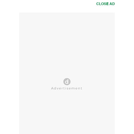
CLOSE AD