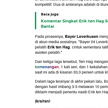
kompetitif. Dua di antaranya adalah di Bun
Baca juga:
Komentar Singkat Erik ten Hag 
Bantai
Bayer Leverkusen
Pada prosesnya,
mengo
di akun media sosialnya. "Bayer 04 Leve
Erik ten Hag
pelatih
. Untuk sementara lati
asisten pelatih."
Dari ketiga laga tersebut, Ten Hag menga
kemenangan
, 1 kali seri, dan 1 kekala
saat ini ada di kisaran 33,3 persen untuk k
Dalam laga teranyar di akhir pekan lalu, 
dengan hasil imbang 3-3 melawan 10 pema
diklaim menjadi penentu nasib Erik ten Ha
(krs/ran)