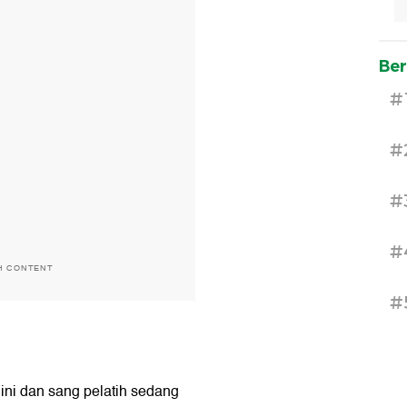
Ber
#
#
#
#
H CONTENT
#
 ini dan sang pelatih sedang