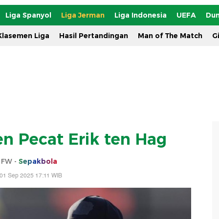
Liga Spanyol
Liga Jerman
Liga Indonesia
UEFA
Dun
Klasemen Liga
Hasil Pertandingan
Man of The Match
G
en Pecat Erik ten Hag
s FW -
Sepakbola
 01 Sep 2025 17:11 WIB