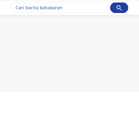
Cancel
Yang sedang ramai dicari
#1
data live draw sgp
#2
k-talk
#3
kebakaran
#4
prabowo
#5
gempa hari ini
Promoted
Terakhir yang dicari
Loading...