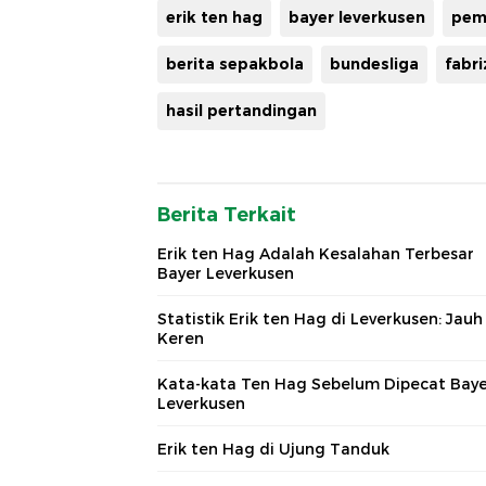
erik ten hag
bayer leverkusen
pem
berita sepakbola
bundesliga
fabr
hasil pertandingan
Berita Terkait
Erik ten Hag Adalah Kesalahan Terbesar
Bayer Leverkusen
Statistik Erik ten Hag di Leverkusen: Jauh
Keren
Kata-kata Ten Hag Sebelum Dipecat Bay
Leverkusen
Erik ten Hag di Ujung Tanduk