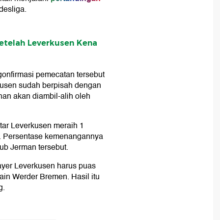
desliga.
Setelah Leverkusen Kena
nfirmasi pemecatan tersebut
rkusen sudah berpisah dengan
han akan diambil-alih oleh
ntar Leverkusen meraih 1
han. Persentase kemenangannya
lub Jerman tersebut.
Bayer Leverkusen harus puas
in Werder Bremen. Hasil itu
g.