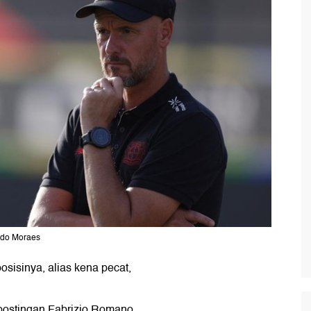
rdo Moraes
osisinya, alias kena pecat,
postingan Fabrizio Romano,