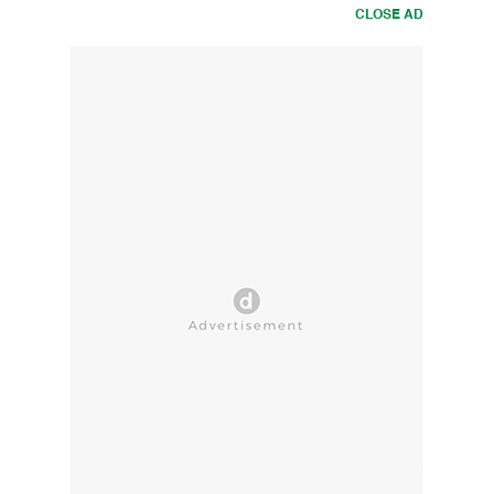
CLOSE AD