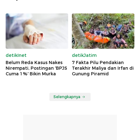
detikInet
detikJatim
Belum Reda Kasus Nakes
7 Fakta Pilu Pendakian
Nirempati, Postingan 'BPJS
Terakhir Maliya dan Irfan di
Cuma 1%' Bikin Murka
Gunung Piramid
Selengkapnya