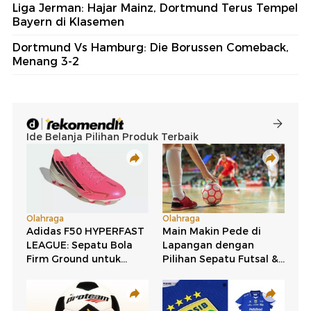
Liga Jerman: Hajar Mainz, Dortmund Terus Tempel
Bayern di Klasemen
Dortmund Vs Hamburg: Die Borussen Comeback,
Menang 3-2