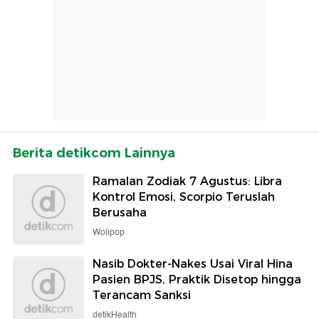
Berita detikcom Lainnya
Ramalan Zodiak 7 Agustus: Libra
Kontrol Emosi, Scorpio Teruslah
Berusaha
Wolipop
Nasib Dokter-Nakes Usai Viral Hina
Pasien BPJS, Praktik Disetop hingga
Terancam Sanksi
detikHealth