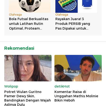
Rekomendasi
Wolipop
detikHot
Potret Wulan Guritno
Komentar Raisa di
Pamer Dewy Skin,
Unggahan Mathis Molinie
Bandingkan Dengan Wajah
Bikin Heboh
Aslinya Dulu