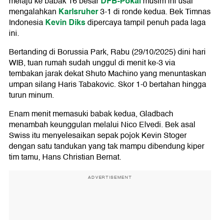
DFB-Pokal
melaju ke babak 16 besar
musim ini usai
Karlsruher
mengalahkan
3-1 di ronde kedua. Bek Timnas
Kevin Diks
Indonesia
dipercaya tampil penuh pada laga
ini.
Bertanding di Borussia Park, Rabu (29/10/2025) dini hari
WIB, tuan rumah sudah unggul di menit ke-3 via
tembakan jarak dekat Shuto Machino yang menuntaskan
umpan silang Haris Tabakovic. Skor 1-0 bertahan hingga
turun minum.
Enam menit memasuki babak kedua, Gladbach
menambah keunggulan melalui Nico Elvedi. Bek asal
Swiss itu menyelesaikan sepak pojok Kevin Stoger
dengan satu tandukan yang tak mampu dibendung kiper
tim tamu, Hans Christian Bernat.
ADVERTISEMENT