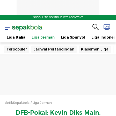
SCROLL TO CONTINUE WITH CONTENT
s
Liga Italia
Liga Jerman
Liga Spanyol
Liga Indones
Terpopuler
Jadwal Pertandingan
Klasemen Liga
detikSepakbola
Liga Jerman
DFB-Pokal: Kevin Diks Main,