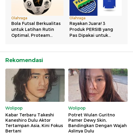
Rekomendasi
Wolipop
Wolipop
Kabar Terbaru Takeshi
Potret Wulan Guritno
Kaneshiro Dulu Aktor
Pamer Dewy Skin,
Tertampan Asia, Kini Fokus
Bandingkan Dengan Wajah
Bertani
Aslinya Dulu