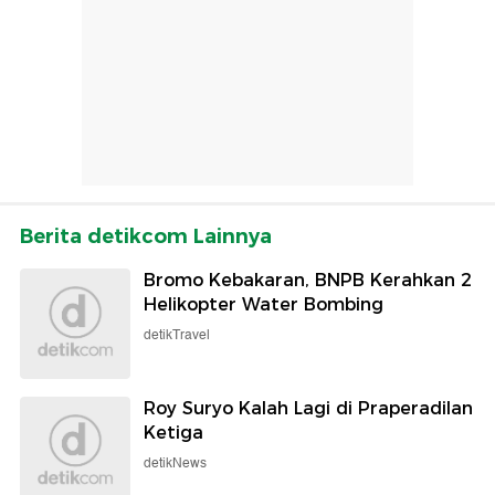
Berita detikcom Lainnya
Bromo Kebakaran, BNPB Kerahkan 2
Helikopter Water Bombing
detikTravel
Roy Suryo Kalah Lagi di Praperadilan
Ketiga
detikNews