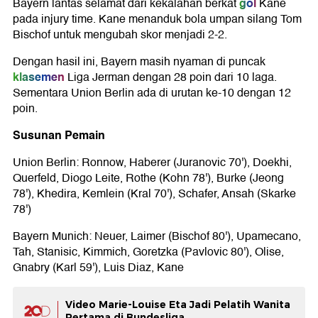
gol
Bayern lantas selamat dari kekalahan berkat
Kane
pada injury time. Kane menanduk bola umpan silang Tom
Bischof untuk mengubah skor menjadi 2-2.
Dengan hasil ini, Bayern masih nyaman di puncak
klasemen
Liga Jerman dengan 28 poin dari 10 laga.
Sementara Union Berlin ada di urutan ke-10 dengan 12
poin.
Susunan Pemain
Union Berlin: Ronnow, Haberer (Juranovic 70'), Doekhi,
Querfeld, Diogo Leite, Rothe (Kohn 78'), Burke (Jeong
78'), Khedira, Kemlein (Kral 70'), Schafer, Ansah (Skarke
78')
Bayern Munich: Neuer, Laimer (Bischof 80'), Upamecano,
Tah, Stanisic, Kimmich, Goretzka (Pavlovic 80'), Olise,
Gnabry (Karl 59'), Luis Diaz, Kane
Video Marie-Louise Eta Jadi Pelatih Wanita
Pertama di Bundesliga