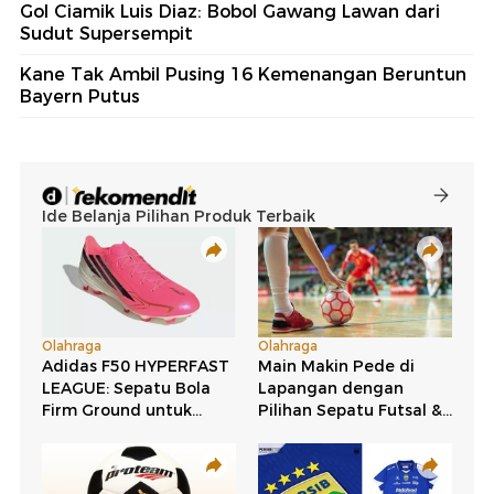
Gol Ciamik Luis Diaz: Bobol Gawang Lawan dari
Sudut Supersempit
Kane Tak Ambil Pusing 16 Kemenangan Beruntun
Bayern Putus