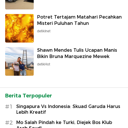
Potret Tertajam Matahari Pecahkan
Misteri Puluhan Tahun
detikInet
Shawn Mendes Tulis Ucapan Manis
Bikin Bruna Marquezine Mewek
detikHot
Berita Terpopuler
#1
Singapura Vs Indonesia: Skuad Garuda Harus
Lebih Kreatif
#2
Mo Salah Pindah ke Turki, Diejek Bos Klub