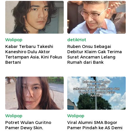
Wolipop
detikHot
Kabar Terbaru Takeshi
Ruben Onsu Sebagai
Kaneshiro Dulu Aktor
Debitur Klaim Gak Terima
Tertampan Asia, Kini Fokus
Surat Ancaman Lelang
Bertani
Rumah dari Bank
Wolipop
Wolipop
Potret Wulan Guritno
Viral Alumni SMA Bogor
Pamer Dewy Skin,
Pamer Pindah ke AS Demi