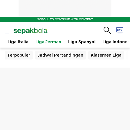
SCROLL TO CONTINUE WITH CONTENT
s
Liga Italia
Liga Jerman
Liga Spanyol
Liga Indones
Terpopuler
Jadwal Pertandingan
Klasemen Liga