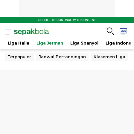
SCROLL TO CONTINUE WITH CONTENT
s
Liga Italia
Liga Jerman
Liga Spanyol
Liga Indones
Terpopuler
Jadwal Pertandingan
Klasemen Liga