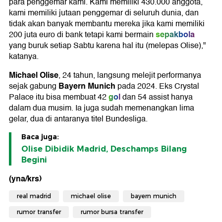
para penggemar kami. Kami memiliki 430.000 anggota,
kami memiliki jutaan penggemar di seluruh dunia, dan
tidak akan banyak membantu mereka jika kami memiliki
sepakbola
200 juta euro di bank tetapi kami bermain
yang buruk setiap Sabtu karena hal itu (melepas Olise),"
katanya.
Michael Olise
, 24 tahun, langsung melejit performanya
Bayern Munich
sejak gabung
pada 2024. Eks Crystal
gol
Palace itu bisa membuat 42
dan 54 assist hanya
dalam dua musim. Ia juga sudah memenangkan lima
gelar, dua di antaranya titel Bundesliga.
Baca juga:
Olise Dibidik Madrid, Deschamps Bilang
Begini
(yna/krs)
real madrid
michael olise
bayern munich
rumor transfer
rumor bursa transfer