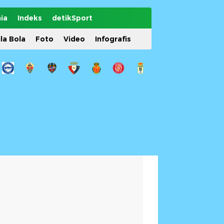
ia
Indeks
detikSport
ila Bola
Foto
Video
Infografis