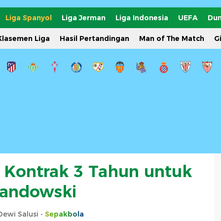
Liga Spanyol
Liga Jerman
Liga Indonesia
UEFA
Dun
Klasemen Liga
Hasil Pertandingan
Man of The Match
G
 Kontrak 3 Tahun untuk
andowski
Dewi Salusi -
Sepakbola