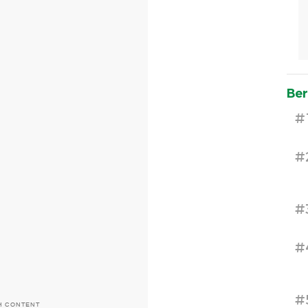
Ber
#
#
#
#
#
H CONTENT