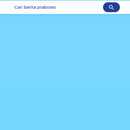
Cancel
Yang sedang ramai dicari
#1
data live draw sgp
#2
piala presiden 2026
#3
prabowo
#4
iran
#5
gempa hari ini
Promoted
Terakhir yang dicari
Loading...