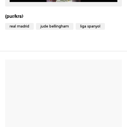
(pur/krs)
real madrid
jude bellingham
liga spanyol