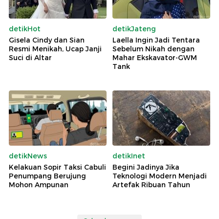
detikHot
detikJateng
Gisela Cindy dan Sian
Laella Ingin Jadi Tentara
Resmi Menikah, Ucap Janji
Sebelum Nikah dengan
Suci di Altar
Mahar Ekskavator-GWM
Tank
detikNews
detikInet
Kelakuan Sopir Taksi Cabuli
Begini Jadinya Jika
Penumpang Berujung
Teknologi Modern Menjadi
Mohon Ampunan
Artefak Ribuan Tahun