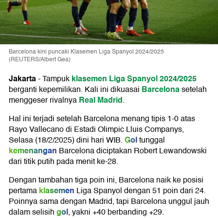
Barcelona kini puncaki Klasemen Liga Spanyol 2024/2025
(REUTERS/Albert Gea)
Jakarta
klasemen Liga Spanyol 2024/2025
-
Tampuk
Barcelona
berganti kepemilikan. Kali ini dikuasai
setelah
Real Madrid
menggeser rivalnya
.
Hal ini terjadi setelah Barcelona menang tipis 1-0 atas
Rayo Vallecano di Estadi Olimpic Lluis Companys,
Gol
Selasa (18/2/2025) dini hari WIB.
tunggal
kemenangan
Barcelona diciptakan Robert Lewandowski
dari titik putih pada menit ke-28.
Dengan tambahan tiga poin ini, Barcelona naik ke posisi
klasemen
pertama
Liga Spanyol dengan 51 poin dari 24.
Poinnya sama dengan Madrid, tapi Barcelona unggul jauh
gol
dalam selisih
, yakni +40 berbanding +29.