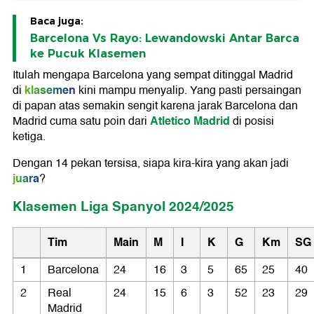
Baca juga:
Barcelona Vs Rayo: Lewandowski Antar Barca
ke Pucuk Klasemen
Itulah mengapa Barcelona yang sempat ditinggal Madrid
klasemen
di
kini mampu menyalip. Yang pasti persaingan
di papan atas semakin sengit karena jarak Barcelona dan
Atletico Madrid
Madrid cuma satu poin dari
di posisi
ketiga.
Dengan 14 pekan tersisa, siapa kira-kira yang akan jadi
juara
?
Klasemen Liga Spanyol 2024/2025
Tim
Main
M
I
K
G
Km
SG
1
Barcelona
24
16
3
5
65
25
40
2
Real
24
15
6
3
52
23
29
Madrid