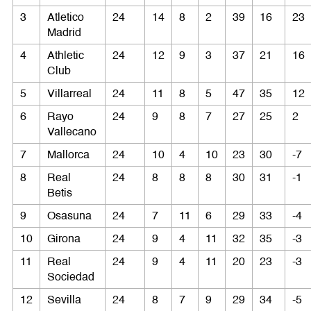
3
Atletico
24
14
8
2
39
16
23
Madrid
4
Athletic
24
12
9
3
37
21
16
Club
5
Villarreal
24
11
8
5
47
35
12
6
Rayo
24
9
8
7
27
25
2
Vallecano
7
Mallorca
24
10
4
10
23
30
-7
8
Real
24
8
8
8
30
31
-1
Betis
9
Osasuna
24
7
11
6
29
33
-4
10
Girona
24
9
4
11
32
35
-3
11
Real
24
9
4
11
20
23
-3
Sociedad
12
Sevilla
24
8
7
9
29
34
-5