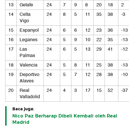
13
Getafe
24
7
9
8
20
18
2
14
Celta
24
8
5
11
35
38
-3
Vigo
15
Espanyol
24
6
6
12
23
36
-13
16
Leganes
24
5
9
10
22
35
-13
17
Las
24
6
5
13
29
41
-12
Palmas
18
Valencia
24
5
8
11
25
38
-13
19
Deportivo
24
5
7
12
28
38
-10
Alaves
20
Real
24
4
3
17
15
52
-37
Valladolid
Baca juga:
Nico Paz Berharap Dibeli Kembali oleh Real
Madrid