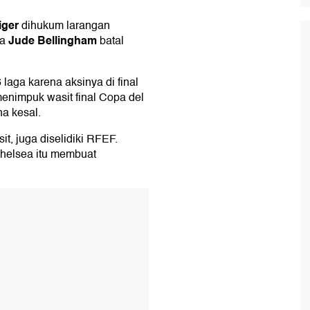
iger
dihukum larangan
Jude Bellingham
ra
batal
laga karena aksinya di final
menimpuk wasit final Copa del
a kesal.
t, juga diselidiki RFEF.
Chelsea itu membuat