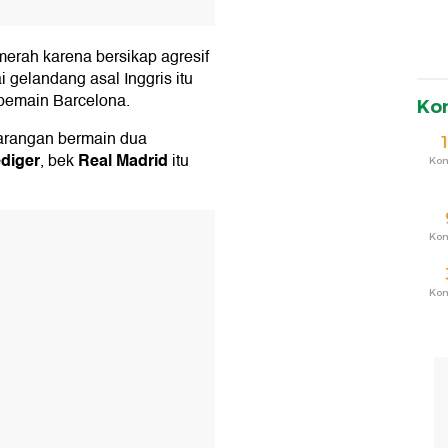
merah karena bersikap agresif
i gelandang asal Inggris itu
 pemain Barcelona.
Ko
arangan bermain dua
diger
Real Madrid
, bek
itu
Ko
T
Ko
Ko