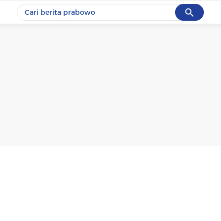
Cancel
Yang sedang ramai dicari
#1
ketik
#2
bromo
#3
streaming motogp
#4
prabowo
#5
data live draw sgp
Promoted
Terakhir yang dicari
Loading...