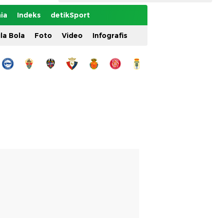
ia
Indeks
detikSport
ila Bola
Foto
Video
Infografis