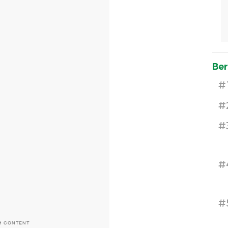
Ber
#
#
#
#
#
H CONTENT