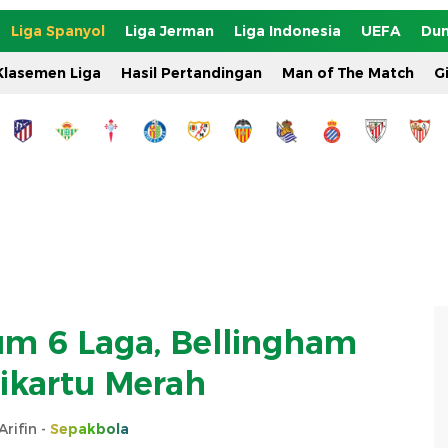
Liga Spanyol
Liga Jerman
Liga Indonesia
UEFA
Dun
Klasemen Liga
Hasil Pertandingan
Man of The Match
G
m 6 Laga, Bellingham
Dikartu Merah
Arifin -
Sepakbola