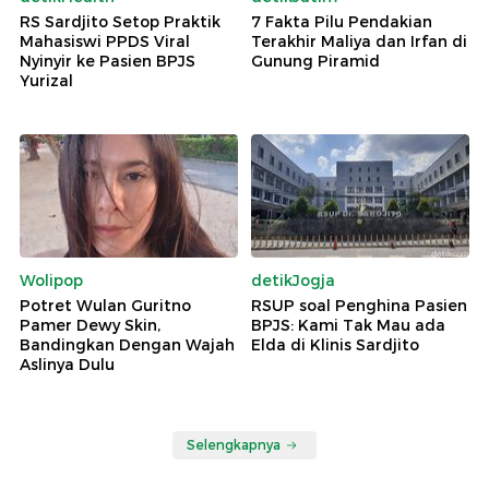
RS Sardjito Setop Praktik
7 Fakta Pilu Pendakian
Mahasiswi PPDS Viral
Terakhir Maliya dan Irfan di
Nyinyir ke Pasien BPJS
Gunung Piramid
Yurizal
Wolipop
detikJogja
Potret Wulan Guritno
RSUP soal Penghina Pasien
Pamer Dewy Skin,
BPJS: Kami Tak Mau ada
Bandingkan Dengan Wajah
Elda di Klinis Sardjito
Aslinya Dulu
Selengkapnya