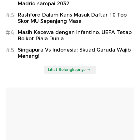
Madrid sampai 2032
#3
Rashford Dalam Kans Masuk Daftar 10 Top
Skor MU Sepanjang Masa
#4
Masih Kecewa dengan Infantino, UEFA Tetap
Boikot Piala Dunia
#5
Singapura Vs Indonesia: Skuad Garuda Wajib
Menang!
Lihat Selengkapnya