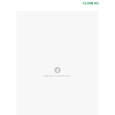
CLOSE AD